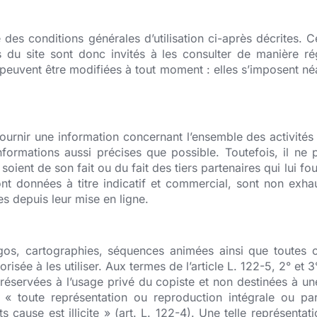
re des conditions générales d’utilisation ci-après décrites. C
 du site sont donc invités à les consulter de manière rég
uvent être modifiées à tout moment : elles s’imposent néanmo
ournir une information concernant l’ensemble des activités d
 informations aussi précises que possible. Toutefois, il n
soient de son fait ou du fait des tiers partenaires qui lui f
nt données à titre indicatif et commercial, sont non exhaus
s depuis leur mise en ligne.
ogos, cartographies, séquences animées ainsi que toutes œ
risée à les utiliser. Aux termes de l’article L. 122-5, 2° et 
éservées à l’usage privé du copiste et non destinées à une u
i, « toute représentation ou reproduction intégrale ou par
 cause est illicite » (art. L. 122-4). Une telle représent